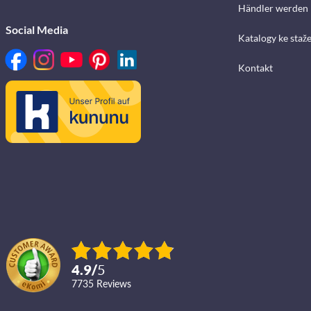
Händler werden
Social Media
Katalogy ke staž
Kontakt
4.9
/
5
7735
reviews