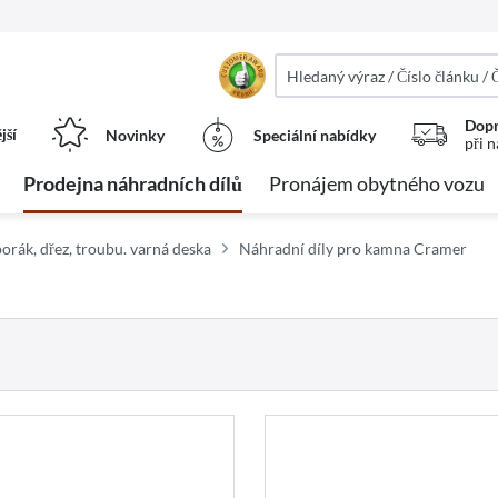
Dopr
jší
Novinky
Speciální nabídky
při 
Prodejna náhradních dílů
Pronájem obytného vozu
orák, dřez, troubu. varná deska
Náhradní díly pro kamna Cramer