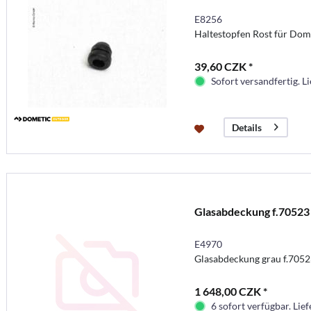
E8256
Haltestopfen Rost für Dom
39,60 CZK *
Sofort versandfertig. Li
Details
Glasabdeckung f.70523
E4970
Glasabdeckung grau f.7052
1 648,00 CZK *
6 sofort verfügbar. Lief