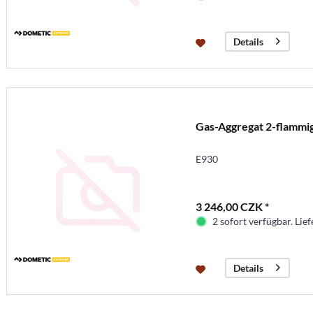
Details
Gas-Aggregat 2-flammi
E930
3 246,00 CZK *
2 sofort verfügbar. Lief
Details