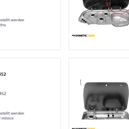
estellt werden
ýdny
452
452
estellt werden
 2 měsíce