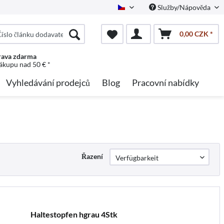
Služby/Nápověda
Czech
0,00 CZK *
ava zdarma
nákupu nad 50 € *
Vyhledávání prodejců
Blog
Pracovní nabídky
Řazení
Haltestopfen hgrau 4Stk