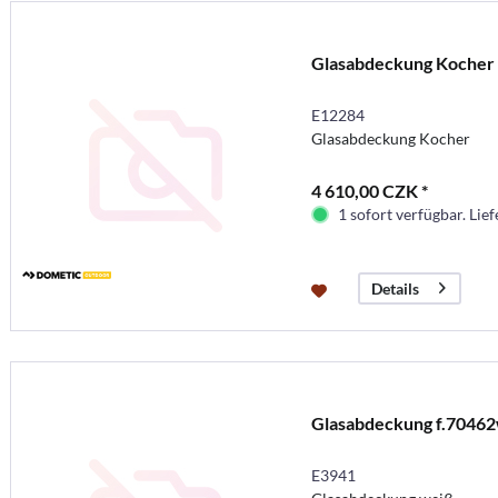
Glasabdeckung Kocher
E12284
Glasabdeckung Kocher
4 610,00 CZK *
1 sofort verfügbar. Lief
Details
Glasabdeckung f.7046
E3941