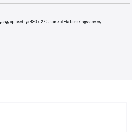
gang, opløsning: 480 x 272, kontrol via berøringsskærm,