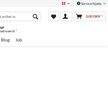
Service/hjælp
Dansk
0,00 DKK *
agt
 købsværdi *
Blog
Job