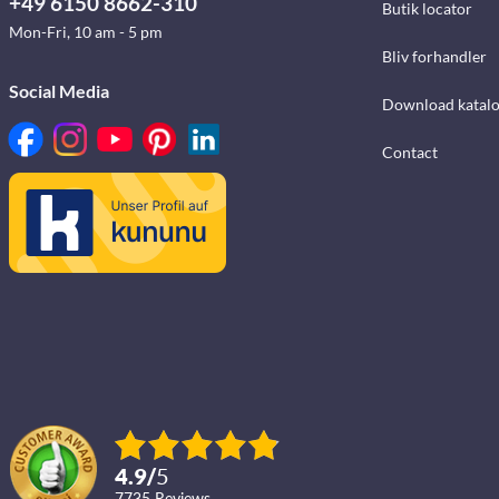
+49 6150 8662-310
Butik locator
Mon-Fri, 10 am - 5 pm
Bliv forhandler
Social Media
Download katalo
Contact
4.9
/
5
7735
reviews