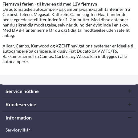
Fjernsyn i ferien - til hver en tid med 12V fjernsyn
De automatiske autocamper- og campingvogns-satellitantenner fra
Carbest, Teleco, Megasat, Kathrein, Camos og Ten Haaft finder de
bedst egnede satellitter indenfor 1-2 minutter. Med disse antenner
har du sikret dig modtagelse, selv når du holder dybt inde i en skov.
Med DVB-T antennerne får du også digital modtagelse uden satellit
anlæg.
Allcar, Camos, Kenwood og XZENT navigations-systemer er ideelle til
autocampere og campere, inklusiv Fiat Ducato og VW T5/T6.
Bakkameraerne fra Camos. Carbest og Waeco kan indbygges i alle
autocampere.
Service hotline
Kundeservice
Information
Servicevilkår