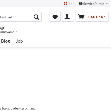
Service/hjælp
Dansk
0,00 DKK *
agt
 købsværdi *
Blog
Job
ry bags, badering o.m.m.