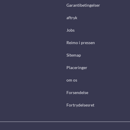
Garantibetingelser
aftryk
Jobs
Reimo i pressen
Sitemap
Placeringer
om os
Forsendelse
Fortrydelsesret