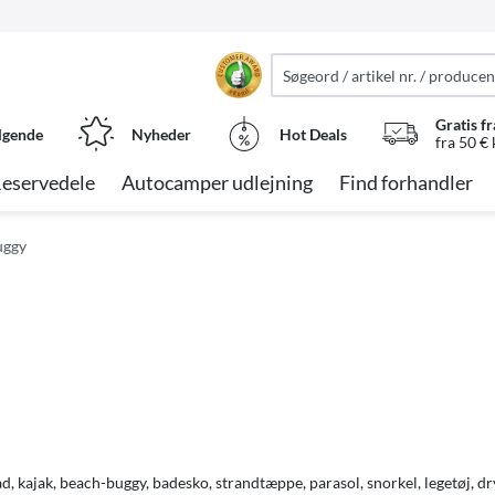
Gratis fr
lgende
Nyheder
Hot Deals
fra 50 €
eservedele
Autocamper udlejning
Find forhandler
uggy
d, kajak, beach-buggy, badesko, strandtæppe, parasol, snorkel, legetøj, d