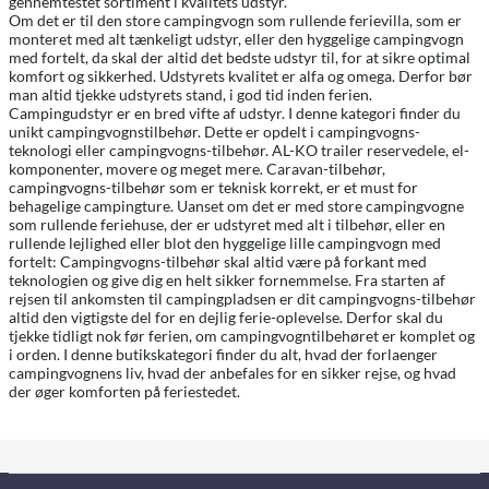
gennemtestet sortiment i kvalitets udstyr.
Om det er til den store campingvogn som rullende ferievilla, som er
monteret med alt tænkeligt udstyr, eller den hyggelige campingvogn
med fortelt, da skal der altid det bedste udstyr til, for at sikre optimal
komfort og sikkerhed. Udstyrets kvalitet er alfa og omega. Derfor bør
man altid tjekke udstyrets stand, i god tid inden ferien.
Campingudstyr er en bred vifte af udstyr. I denne kategori finder du
unikt campingvognstilbehør. Dette er opdelt i campingvogns-
teknologi eller campingvogns-tilbehør. AL-KO trailer reservedele, el-
komponenter, movere og meget mere. Caravan-tilbehør,
campingvogns-tilbehør som er teknisk korrekt, er et must for
behagelige campingture. Uanset om det er med store campingvogne
som rullende feriehuse, der er udstyret med alt i tilbehør, eller en
rullende lejlighed eller blot den hyggelige lille campingvogn med
fortelt: Campingvogns-tilbehør skal altid være på forkant med
teknologien og give dig en helt sikker fornemmelse. Fra starten af ​​
rejsen til ankomsten til campingpladsen er dit campingvogns-tilbehør
altid den vigtigste del for en dejlig ferie-oplevelse. Derfor skal du
tjekke tidligt nok før ferien, om campingvogntilbehøret er komplet og
i orden. I denne butikskategori finder du alt, hvad der forlaenger
campingvognens liv, hvad der anbefales for en sikker rejse, og hvad
der øger komforten på feriestedet.