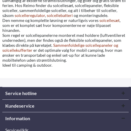
uafhængig af eksterne strømtilslutninger, og giver dig gratis strøm til
ferien. Hos Reimo finder du solcellesæt, solcellepaneler, fleksible
solceller, sammenfoldelige solceller, og alt i tilbehør til solceller,
såsom
solcelleregulator
,
solcellebatteri
og monteringsdele.
Den nemme og komplette løsning er naturligvis vores
solcellesæt
,
som er et komplet sæt hvor komponenterne er nøje tilpasset
hinanden.
Som regel er solcellepanelerne monteret med holdere (luftventileret
underneden), men der findes også de fleksible solcellepaneler, som
klæbes direkte på køretøjet.
Sammenfoldelige solcellepaneler og
solcellekufferter
er det optimale valg for mobil camping, hvor man
ønsker en transportabel og enkel set-up for at kunne lade
mobiltelefon uden strømtilslutning.
Ideel til camping & outdoor.
Service hotline
Kundeservice
Information
Servicevilkår