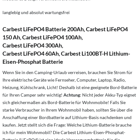
langlebig und absolut wartungsfrei
Carbest LiFePO4 Batterie 200Ah, Carbest
LiFePO4
150 Ah,
Carbest
LiFePO4
100Ah,
Carbest
LiFePO4
300Ah,
Carbest
LiFePO4
60Ah, Carbest Li100BT-H Lithium-
Eisen-Phosphat Batterie
Wenn Sie in den Camping-Urlaub verreisen, brauchen Sie Strom für
Ihre elektrische Geräte wie Fernseher, Computer, Laptop, Radio,
Heizung, Kühlschrank, Licht! Deshalb ist eine geeignete Bord-Batterie
für Ihren Camper sehr wichtig!
Achtung
: Nicht jeder Akku-Typ eignet
sich gleichermaßen als Bord-Batterie für Wohnmobile! Falls Sie
starke Verbraucher in Ihrem Wohnmobil haben, sollten Sie über die
Anschaffung einer Bordbatterie auf Lithium-Basis nachdenken und
kaufen. Jetzt stellt sich die Frage: Welche Lithium-Batterie brauche
ich für mein Wohnmobil? Die Carbest Lithium-Eisen-Phosphat-
Batterie (LiFePO4) ist eine ideale Versorgungsbatterie für die