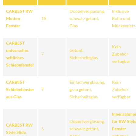
CARBEST RW
Doppelverglasung,
Inklusive
Motion
15
schwarz getönt,
Rollo und
Fenster
Glas
Mückennetz
CARBEST
Kein
universelles
Getönt,
7
Zubehör
seitliches
Sicherheitsglas
verfügbar
Schiebefenster
CARBEST
Einfachverglasung,
Kein
Schiebefenster
7
grau getönt,
Zubehör
aus Glas
Sicherheitsglas
verfügbar
Innenrahme
Doppelverglasung,
für RW Styl
CARBEST RW
5
schwarz getönt,
Fenster
Style Slide
Acryl
optional