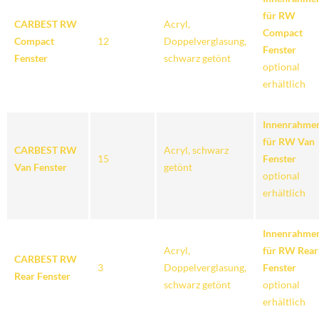
für RW
CARBEST RW
Acryl,
Compact
Compact
12
Doppelverglasung,
Fenster
Fenster
schwarz getönt
optional
erhältlich
Innenrahme
für RW Van
CARBEST RW
Acryl, schwarz
15
Fenster
Van Fenster
getönt
optional
erhältlich
Innenrahme
Acryl,
für RW Rear
CARBEST RW
3
Doppelverglasung,
Fenster
Rear Fenster
schwarz getönt
optional
erhältlich