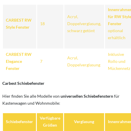
Innenrahme
Acryl,
für RW Styl
CARBEST RW
18
Doppelverglasung,
Fenster
Style Fenster
schwarz getönt
optional
erhältlich
CARBEST RW
Inklusive
Acryl,
Elegance
7
Rollo und
Doppelverglasung
Fenster
Mückennetz
Carbest Schiebefenster
Hier finden Sie alle Modelle von
universellen Schiebefenstern
für
Kastenwagen und Wohnmobile:
Verfügbare
Schiebefenster
Verglasung
Innenrahme
Größen