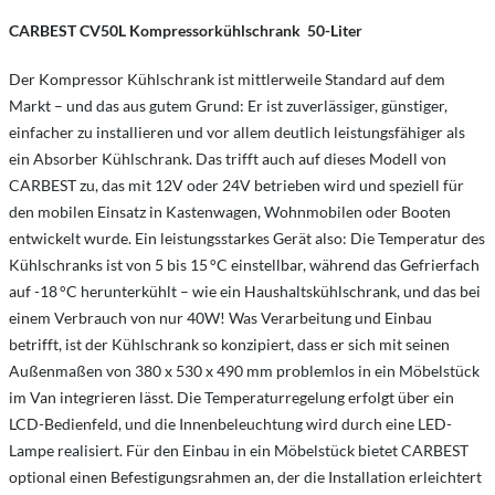
CARBEST
CV50L
Kompressorkühlschrank
50-Liter
Der Kompressor Kühlschrank ist mittlerweile Standard auf dem
Markt – und das aus gutem Grund: Er ist zuverlässiger, günstiger,
einfacher zu installieren und vor allem deutlich leistungsfähiger als
ein Absorber Kühlschrank. Das trifft auch auf dieses Modell von
CARBEST zu, das mit 12V oder 24V betrieben wird und speziell für
den mobilen Einsatz in Kastenwagen, Wohnmobilen oder Booten
entwickelt wurde. Ein leistungsstarkes Gerät also: Die Temperatur des
Kühlschranks ist von 5 bis 15 °C einstellbar, während das Gefrierfach
auf -18 °C herunterkühlt – wie ein Haushaltskühlschrank, und das bei
einem Verbrauch von nur 40W! Was Verarbeitung und Einbau
betrifft, ist der Kühlschrank so konzipiert, dass er sich mit seinen
Außenmaßen von 380 x 530 x 490 mm problemlos in ein Möbelstück
im Van integrieren lässt. Die Temperaturregelung erfolgt über ein
LCD-Bedienfeld, und die Innenbeleuchtung wird durch eine LED-
Lampe realisiert. Für den Einbau in ein Möbelstück bietet CARBEST
optional einen Befestigungsrahmen an, der die Installation erleichtert