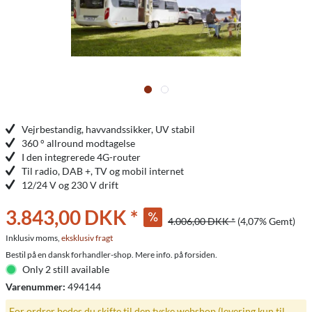
Vejrbestandig, havvandssikker, UV stabil
360 ° allround modtagelse
I den integrerede 4G-router
Til radio, DAB +, TV og mobil internet
12/24 V og 230 V drift
3.843,00 DKK *
4.006,00 DKK *
(4,07% Gemt)
Inklusiv moms,
eksklusiv fragt
Bestil på en dansk forhandler-shop. Mere info. på forsiden.
Only 2 still available
Varenummer:
494144
For ordrer bedes du skifte til den tyske webshop (levering kun til