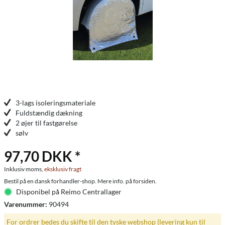
3-lags isoleringsmateriale
Fuldstændig dækning
2 øjer til fastgørelse
sølv
97,70 DKK *
Inklusiv moms,
eksklusiv fragt
Bestil på en dansk forhandler-shop. Mere info. på forsiden.
Disponibel på Reimo Centrallager
Varenummer:
90494
For ordrer bedes du skifte til den tyske webshop (levering kun til