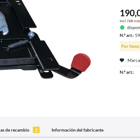
190,0
incl. IVA
más
dispon
N.º art.:
5
Por favor
Marca
N.º art.:
zas de recambio
1
Información del fabricante