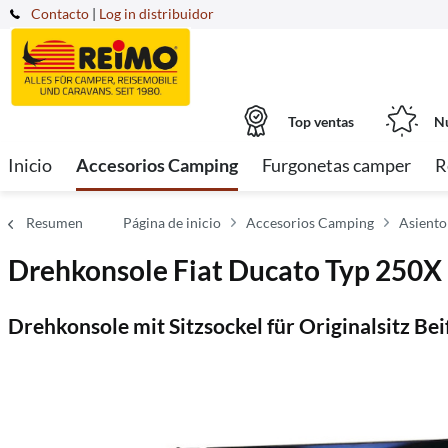
Contacto
|
Log in distribuidor
Top ventas
Nu
Inicio
Accesorios Camping
Furgonetas camper
R
Resumen
Página de inicio
Accesorios Camping
Asiento
Drehkonsole Fiat Ducato Typ 250X 
Drehkonsole mit Sitzsockel für Originalsitz Bei