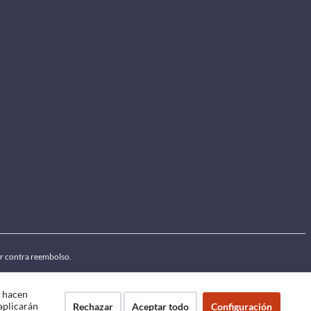
por contra reembolso.
e hacen
 aplicarán
Rechazar
Aceptar todo
Configuración