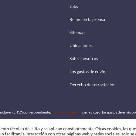
Jobs
Reimo en la prensa
Sitemap
Ubicaciones
Sobre nosotros
Los gastos de envío
Derecho de retractación
 incluyen El IVA correspondiente,
los gastos de envío
y, en su caso, los gastos de envío 
ento técnico del sitio y se aplican constantemente. Otras cookies, las qu
o facilitan la interacción con otras páginas web y redes sociales, solo se