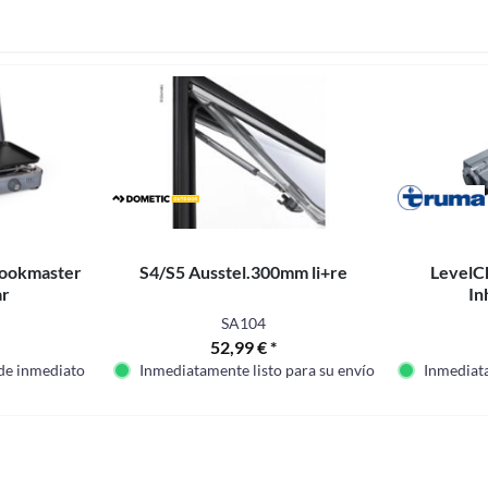
 Kookmaster
S4/S5 Ausstel.300mm li+re
LevelC
ar
In
SA104
52,99 € *
 de inmediato
Inmediatamente listo para su envío
Inmediata