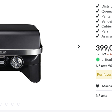
Distri
Quemad
Pantal
Bandej
Cubier
Parrill
Asas s
399,0
incl. IVA
más
artícu
N.º art.:
9
Por favor
Marca
N.º art.: