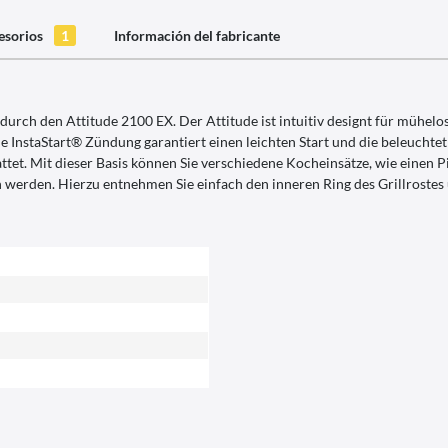
esorios
1
Información del fabricante
durch den Attitude 2100 EX. Der Attitude ist intuitiv designt für mühel
InstaStart® Zündung garantiert einen leichten Start und die beleuchtet K
attet. Mit dieser Basis können Sie verschiedene Kocheinsätze, wie einen
erden. Hierzu entnehmen Sie einfach den inneren Ring des Grillrostes un