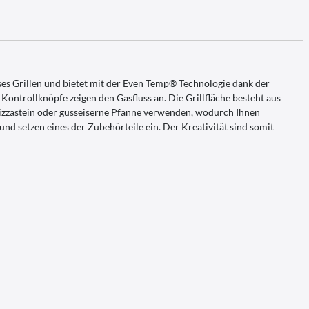
oses Grillen und bietet mit der Even Temp® Technologie dank der
ontrollknöpfe zeigen den Gasfluss an. Die Grillfläche besteht aus
 Pizzastein oder gusseiserne Pfanne verwenden, wodurch Ihnen
d setzen eines der Zubehörteile ein. Der Kreativität sind somit