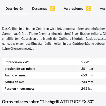
Descripción
Descargas
0
Valoraciones
0
Acc
Das Grillen in urbanen Gebieten wird jetzt noch schöner und einfacher 
Campingaz® Blue Flame Brenner eine gleichmäßige Hitzeverteilung. Die 
emailliertem Gusseisen und ist mit der Culinary Modular Basis ausgest
nahezu grenzenlose Einsatzmöglichkeiten in der Outdoorküche geboten w
keine Grenzen gesetzt.
Potencia en kW:
5 kW
presión de gas mbar:
30 mbar
Ancho en mm:
650 mm
Altura en mm:
730 mm
Peso en kilogramos:
24.5 kg
Otros enlaces sobre "Tischgrill ATTITUDE EX 30"