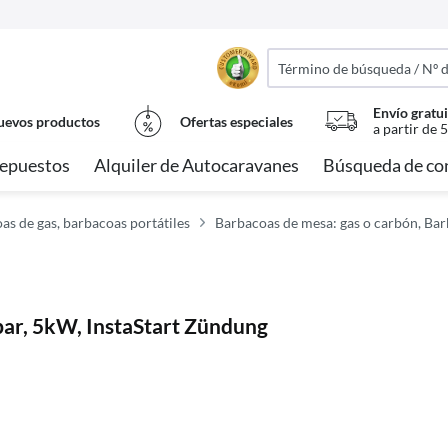
Envío gratui
evos productos
Ofertas especiales
a partir de 
epuestos
Alquiler de Autocaravanes
Búsqueda de co
as de gas, barbacoas portátiles
Barbacoas de mesa: gas o carbón, Bar
ar, 5kW, InstaStart Zündung