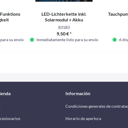
-Funktions
LED-Lichterkette inkl.
Tauchpump
gkeit
Solarmodul + Akku
83183
9,50 € *
 para su envío
Inmediatamente listo para su envío
6 di
tienda
Información
a
Condiciones generales de contrata
cesionarios
Horario de apertura