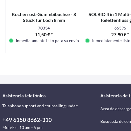
Kocherrost-Gummbibuchse - 8
SOLBIO 4 in 1 Multi
Stück für Loch 8 mm
Toilettenflüssi
70334
66396
11,50 € *
27,90 € *
Inmediatamente listo para su envío
Inmediatamente listo
Asistencia telefónica
Asistencia de 
Telephone support and counselling under:
Área de descarg
+49 6150 8662-310
Búsqueda de con
Mon-Fri, 10 am - 5 pm