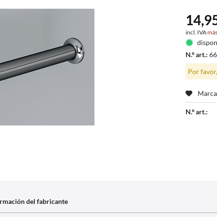
14,95
incl. IVA
más
dispon
N.º art.:
6
Por favor
Marca
N.º art.:
rmación del fabricante