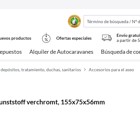
Envío gratui
evos productos
Ofertas especiales
a partir de 
epuestos
Alquiler de Autocaravanes
Búsqueda de co
 depósitos, tratamiento, duchas, sanitarios
Accesorios para el aseo
-Kunststoff verchromt, 155x75x56mm