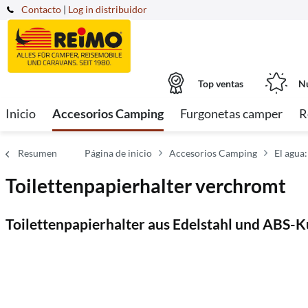
Contacto
|
Log in distribuidor
Top ventas
Nu
Inicio
Accesorios Camping
Furgonetas camper
R
Resumen
Página de inicio
Accesorios Camping
El agua:
Toilettenpapierhalter verchromt
Toilettenpapierhalter aus Edelstahl und ABS