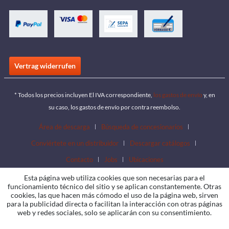
Vertrag widerrufen
* Todos los precios incluyen El IVA correspondiente,
los gastos de envío
y, en
su caso, los gastos de envío por contra reembolso.
Área de descarga
Búsqueda de concesionarios
Conviértete en un distribuidor
Descargar catálogos
Contacto
Jobs
Ubicaciones
Esta página web utiliza cookies que son necesarias para el
funcionamiento técnico del sitio y se aplican constantemente. Otras
cookies, las que hacen más cómodo el uso de la página web, sirven
para la publicidad directa o facilitan la interacción con otras páginas
web y redes sociales, solo se aplicarán con su consentimiento.