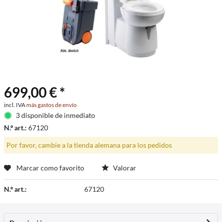
699,00 € *
incl. IVA
más gastos de envío
3 disponible de inmediato
N.º art.:
67120
Por favor, cambie a la tienda alemana para los pedidos
Marcar como favorito
Valorar
N.º art.:
67120