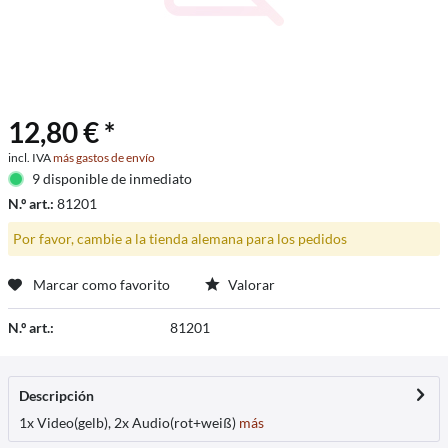
12,80 € *
incl. IVA
más gastos de envío
9 disponible de inmediato
N.º art.:
81201
Por favor, cambie a la tienda alemana para los pedidos
Marcar como favorito
Valorar
N.º art.:
81201
Descripción
1x Video(gelb), 2x Audio(rot+weiß)
más