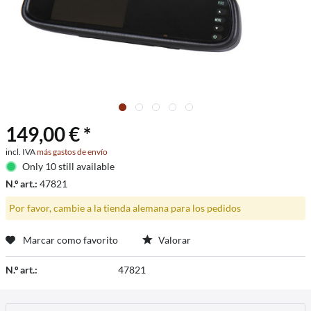
149,00 € *
incl. IVA
más gastos de envío
Only 10 still available
N.º art.:
47821
Por favor, cambie a la tienda alemana para los pedidos
Marcar como favorito
Valorar
N.º art.:
47821