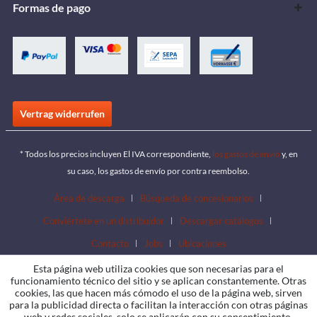
Formas de pago
Vertrag widerrufen
* Todos los precios incluyen El IVA correspondiente,
los gastos de envío
y, en
su caso, los gastos de envío por contra reembolso.
Área de descarga
Búsqueda de concesionarios
Conviértete en un distribuidor
Descargar catálogos
Contacto
Jobs
Ubicaciones
Esta página web utiliza cookies que son necesarias para el
funcionamiento técnico del sitio y se aplican constantemente. Otras
cookies, las que hacen más cómodo el uso de la página web, sirven
para la publicidad directa o facilitan la interacción con otras páginas
web y redes sociales, solo se aplicarán con su consentimiento.