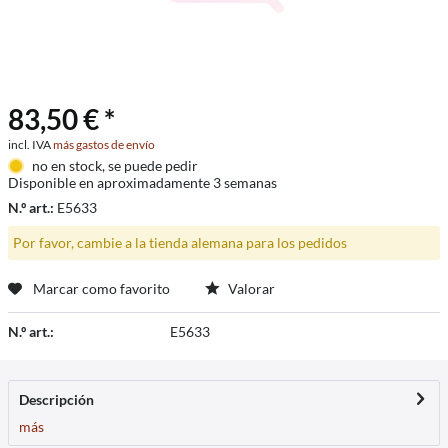
83,50 € *
incl. IVA
más gastos de envío
no en stock, se puede pedir
Disponible en aproximadamente 3 semanas
N.º art.:
E5633
Por favor, cambie a la tienda alemana para los pedidos
Marcar como favorito
Valorar
N.º art.:
E5633
Descripción
más