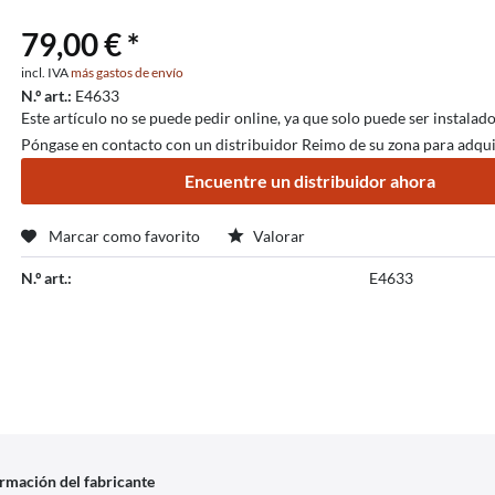
79,00 € *
incl. IVA
más gastos de envío
N.º art.:
E4633
Este artículo no se puede pedir online, ya que solo puede ser instalad
Póngase en contacto con un distribuidor Reimo de su zona para adquir
Encuentre un distribuidor ahora
Marcar como favorito
Valorar
N.º art.:
E4633
rmación del fabricante