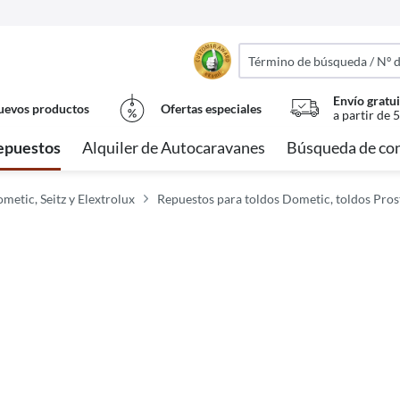
Envío gratui
evos productos
Ofertas especiales
a partir de 
epuestos
Alquiler de Autocaravanes
Búsqueda de con
metic, Seitz y Elextrolux
Repuestos para toldos Dometic, toldos Pros