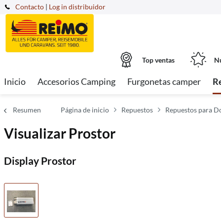
Contacto
|
Log in distribuidor
Top ventas
Nu
Inicio
Accesorios Camping
Furgonetas camper
R
Resumen
Página de inicio
Repuestos
Repuestos para Do
Visualizar Prostor
Display Prostor