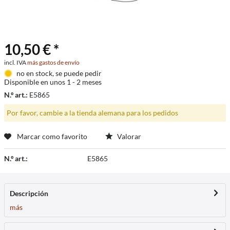
10,50 € *
incl. IVA
más gastos de envío
no en stock, se puede pedir
Disponible en unos 1 - 2 meses
N.º art.:
E5865
Por favor, cambie a la tienda alemana para los pedidos
Marcar como favorito
Valorar
N.º art.:
E5865
Descripción
más