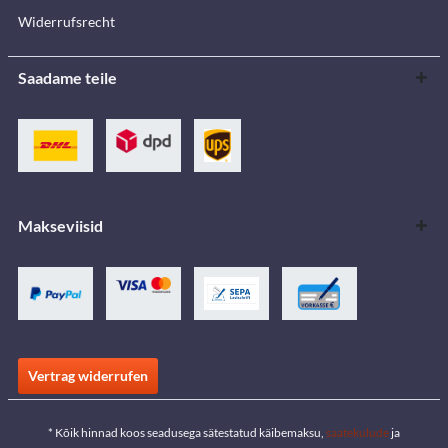
Widerrufsrecht
Saadame teile
Makseviisid
Vertrag widerrufen
* Kõik hinnad koos seadusega sätestatud käibemaksu,
saatekulude
ja