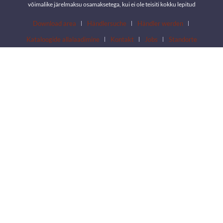
võimalike järelmaksu osamaksetega, kui ei ole teisiti kokku lepitud
Download area
Händlersuche
Händler werden
Kataloogide allalaadimine
Kontakt
Jobs
Standorte