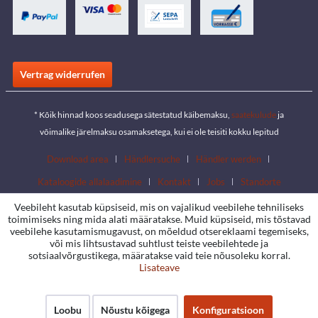
Vertrag widerrufen
* Kõik hinnad koos seadusega sätestatud käibemaksu,
saatekulude
ja
võimalike järelmaksu osamaksetega, kui ei ole teisiti kokku lepitud
Download area
Händlersuche
Händler werden
Kataloogide allalaadimine
Kontakt
Jobs
Standorte
Veebileht kasutab küpsiseid, mis on vajalikud veebilehe tehniliseks
toimimiseks ning mida alati määratakse. Muid küpsiseid, mis tõstavad
veebilehe kasutamismugavust, on mõeldud otsereklaami tegemiseks,
või mis lihtsustavad suhtlust teiste veebilehtede ja
sotsiaalvõrgustikega, määratakse vaid teie nõusoleku korral.
Lisateave
Loobu
Nõustu kõigega
Konfiguratsioon