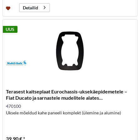
Detailid
UUS
Terasest kaitseplaat Eurochassis-uksekäepidemetele –
Fiat Ducato ja sarnastele mudelitele alates...
470100
Uksele mõeldud kahe paneeli komplekt (ülemine ja alumine)
39,90 € *