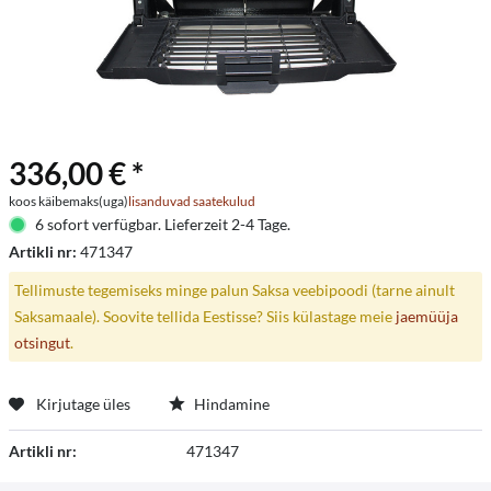
336,00 € *
koos käibemaks(uga)
lisanduvad saatekulud
6 sofort verfügbar. Lieferzeit 2-4 Tage.
Artikli nr:
471347
Tellimuste tegemiseks minge palun Saksa veebipoodi (tarne ainult
Saksamaale). Soovite tellida Eestisse? Siis külastage meie
jaemüüja
otsingut
.
Kirjutage üles
Hindamine
Artikli nr:
471347