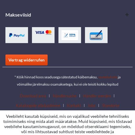
Makseviisid
Vertrag widerrufen
* Kõik hinnad koos seadusega sätestatud käibemaksu,
saatekulude
ja
võimalike järelmaksu osamaksetega, kui ei ole teisiti kokku lepitud
Download area
Händlersuche
Händler werden
Kataloogide allalaadimine
Kontakt
Jobs
Standorte
Veebileht kasutab küpsiseid, mis on vajalikud veebilehe tehniliseks
toimimiseks ning mida alati määratakse. Muid küpsiseid, mis tõstavad
veebilehe kasutamismugavust, on mõeldud otsereklaami tegemiseks,
või mis lihtsustavad suhtlust teiste veebilehtede ja