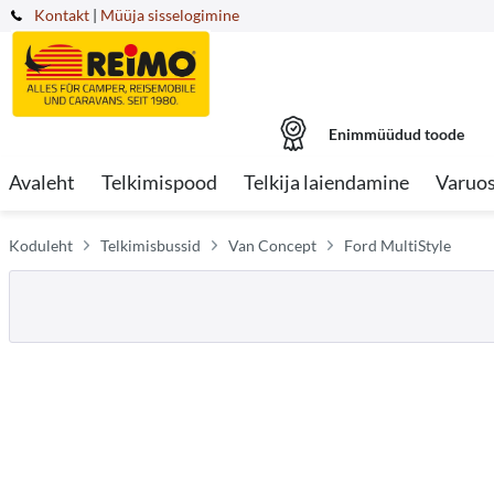
Kontakt
|
Müüja sisselogimine
Enimmüüdud toode
Avaleht
Telkimispood
Telkija laiendamine
Varuo
Koduleht
Telkimisbussid
Van Concept
Ford MultiStyle