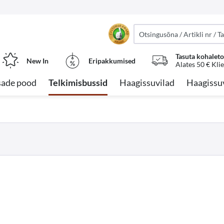
Tasuta kohalet
New In
Eripakkumised
Alates 50 € Kli
sade pood
Telkimisbussid
Haagissuvilad
Haagissu