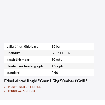
väljalülitusrõhk (bar):
16 bar
ühendus:
G 1/4 LH-KN
gaasirõhk mbar:
50 mbar
Kontrolleri toodang kg/h:
1.5 kg/h
standard:
EN61
Edasi viivad lingid "Gasr.1,5kg 50mbar f.Grill"
Küsimusi artikli kohta?
Muud GOK tooted