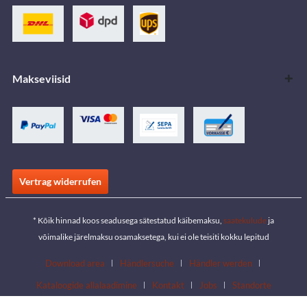
Makseviisid
Vertrag widerrufen
* Kõik hinnad koos seadusega sätestatud käibemaksu,
saatekulude
ja
võimalike järelmaksu osamaksetega, kui ei ole teisiti kokku lepitud
Download area
Händlersuche
Händler werden
Kataloogide allalaadimine
Kontakt
Jobs
Standorte