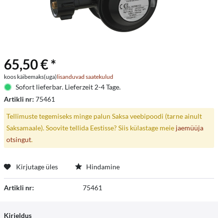
65,50 € *
koos käibemaks(uga)
lisanduvad saatekulud
Sofort lieferbar. Lieferzeit 2-4 Tage.
Artikli nr:
75461
Tellimuste tegemiseks minge palun Saksa veebipoodi (tarne ainult
Saksamaale). Soovite tellida Eestisse? Siis külastage meie
jaemüüja
otsingut
.
Kirjutage üles
Hindamine
Artikli nr:
75461
Kirjeldus