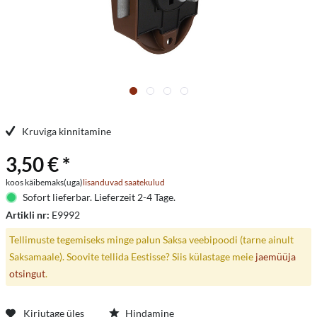
Kruviga kinnitamine
3,50 € *
koos käibemaks(uga)
lisanduvad saatekulud
Sofort lieferbar. Lieferzeit 2-4 Tage.
Artikli nr:
E9992
Tellimuste tegemiseks minge palun Saksa veebipoodi (tarne ainult
Saksamaale). Soovite tellida Eestisse? Siis külastage meie
jaemüüja
otsingut
.
Kirjutage üles
Hindamine