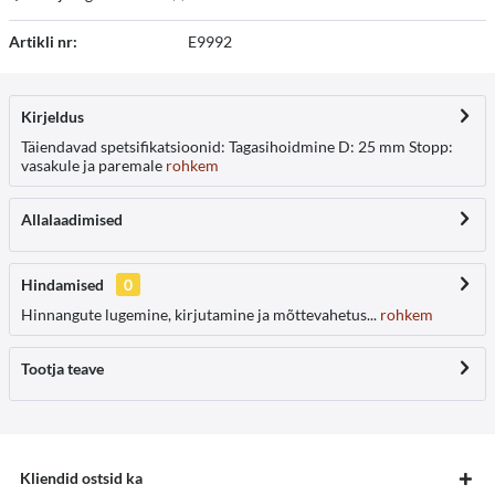
Artikli nr:
E9992
Kirjeldus
Täiendavad spetsifikatsioonid: Tagasihoidmine D: 25 mm Stopp:
vasakule ja paremale
rohkem
Allalaadimised
Hindamised
0
Hinnangute lugemine, kirjutamine ja mõttevahetus...
rohkem
Tootja teave
Kliendid ostsid ka