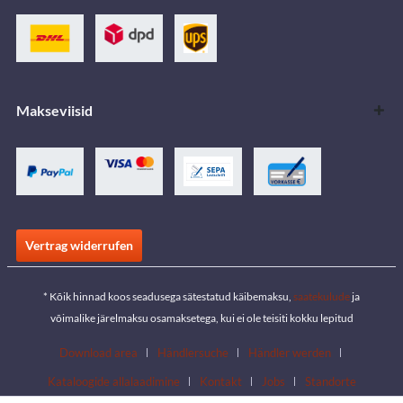
Makseviisid
Vertrag widerrufen
* Kõik hinnad koos seadusega sätestatud käibemaksu,
saatekulude
ja
võimalike järelmaksu osamaksetega, kui ei ole teisiti kokku lepitud
Download area
Händlersuche
Händler werden
Kataloogide allalaadimine
Kontakt
Jobs
Standorte