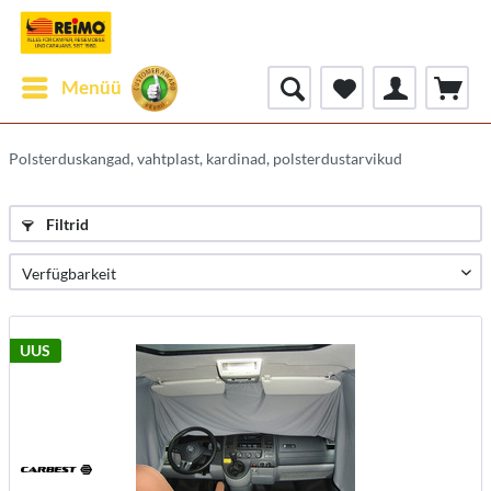
Menüü
Polsterduskangad, vahtplast, kardinad, polsterdustarvikud
Filtrid
UUS