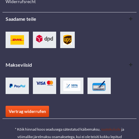
Widerrufsrecht
Saadame teile
Makseviisid
Vertrag widerrufen
* Kõik hinnad koos seadusega sätestatud käibemaksu,
saatekulude
ja
võimalike järelmaksu osamaksetega, kui ei ole teisiti kokku lepitud