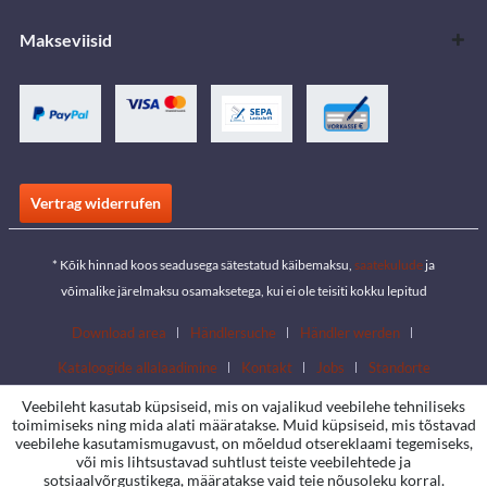
Makseviisid
Vertrag widerrufen
* Kõik hinnad koos seadusega sätestatud käibemaksu,
saatekulude
ja
võimalike järelmaksu osamaksetega, kui ei ole teisiti kokku lepitud
Download area
Händlersuche
Händler werden
Kataloogide allalaadimine
Kontakt
Jobs
Standorte
Veebileht kasutab küpsiseid, mis on vajalikud veebilehe tehniliseks
toimimiseks ning mida alati määratakse. Muid küpsiseid, mis tõstavad
veebilehe kasutamismugavust, on mõeldud otsereklaami tegemiseks,
või mis lihtsustavad suhtlust teiste veebilehtede ja
sotsiaalvõrgustikega, määratakse vaid teie nõusoleku korral.