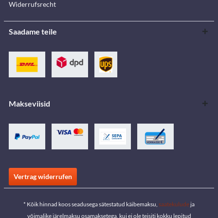
Widerrufsrecht
Saadame teile
Makseviisid
Vertrag widerrufen
* Kõik hinnad koos seadusega sätestatud käibemaksu,
saatekulude
ja
võimalike järelmaksu osamaksetega, kui ei ole teisiti kokku lepitud