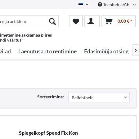
Teenindus/Abi
Estonian
0,00 € *
oimetamine saksamaa piires
endi väärtus*
vilad
Laenutusauto rentimine
Edasimüüja otsing
A

Sorteerimine:
Spiegelkopf Speed Fix Kon