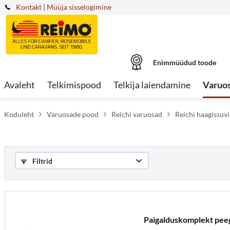
Kontakt
|
Müüja sisselogimine
Enimmüüdud toode
Avaleht
Telkimispood
Telkija laiendamine
Varuo
Koduleht
Varuosade pood
Reichi varuosad
Reichi haagissuvi
Filtrid
Paigalduskomplekt peeg