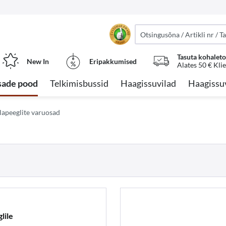
Tasuta kohalet
New In
Eripakkumised
Alates 50 € Kli
sade pood
Telkimisbussid
Haagissuvilad
Haagissu
lapeeglite varuosad
lile