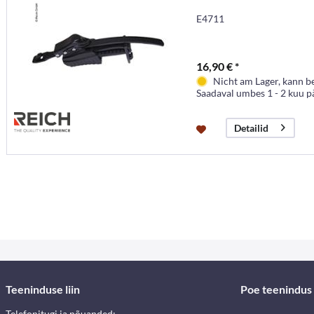
E4711
16,90 € *
Nicht am Lager, kann b
Saadaval umbes 1 - 2 kuu p
Detailid
Teeninduse liin
Poe teenindus
Telefonitugi ja nõuanded: