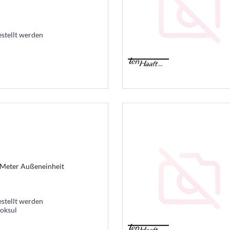
estellt werden
0 Meter Außeneinheit
estellt werden
ooksul