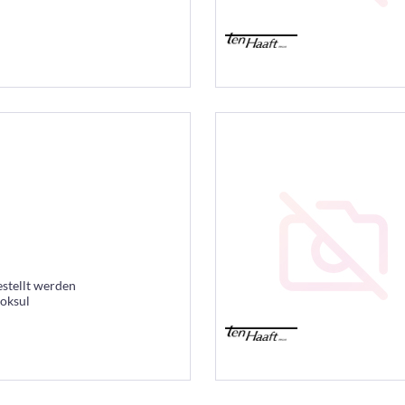
estellt werden
ooksul