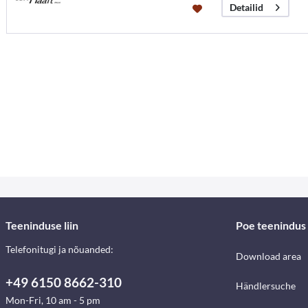
Detailid
Teeninduse liin
Poe teenindus
Telefonitugi ja nõuanded:
Download area
+49 6150 8662-310
Händlersuche
Mon-Fri, 10 am - 5 pm