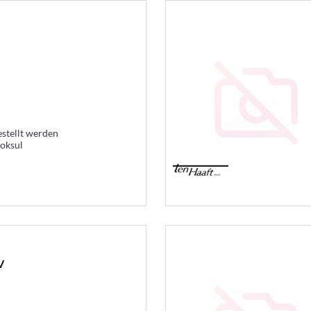
estellt werden
ooksul
V