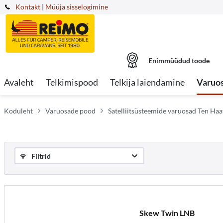
Kontakt
|
Müüja sisselogimine
Enimmüüdud toode
Avaleht
Telkimispood
Telkija laiendamine
Varuo
Koduleht
Varuosade pood
Satelliitsüsteemide varuosad Ten Haa
Filtrid
Skew Twin LNB