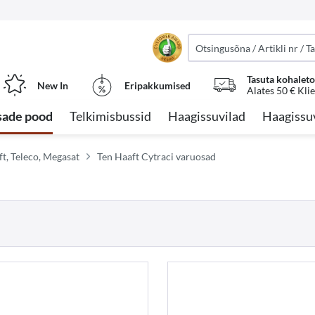
Tasuta kohalet
New In
Eripakkumised
Alates 50 € Kli
sade pood
Telkimisbussid
Haagissuvilad
Haagissu
ft, Teleco, Megasat
Ten Haaft Cytraci varuosad