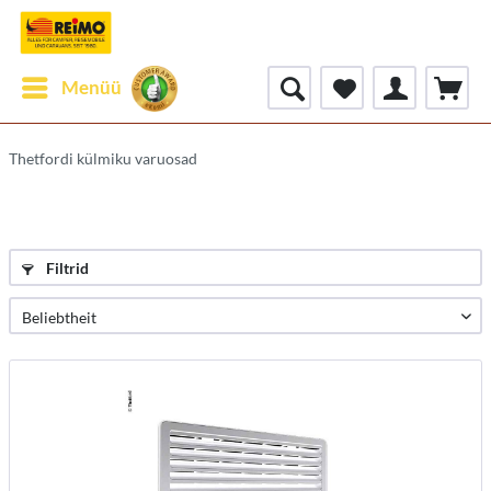
Menüü
Thetfordi külmiku varuosad
Filtrid