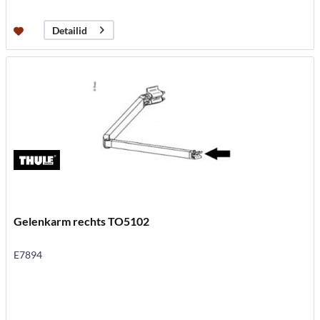
Detailid
Gelenkarm rechts TO5102
E7894