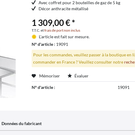
Avec coffret pour 2 bouteilles de gaz de 5 kg
Décor anthracite métallisé
1 309,00 € *
T.T.C. et
frais de port non inclus
L'article est fait sur mesure.
N° d'article :
19091
Pour les commandes, veuillez passer à la boutique en 
commander en France ? Veuillez consulter notre
reche
Mémoriser
Évaluer
N° d'article :
19091
Données du fabricant