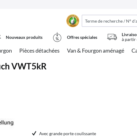
Livraiso
Nouveaux produits
Offres spéciales
à partir
urgon
Pièces détachées
Van & Fourgon aménagé
Ca
Touch VWT5kR
Avec grande porte coulissante