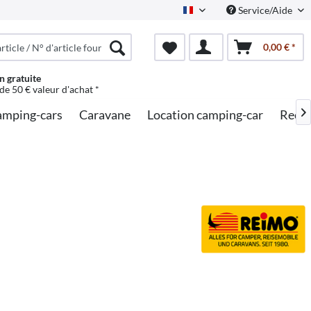
Service/Aide
French
0,00 € *
n gratuite
 de 50 € valeur d'achat *
mping-cars
Caravane
Location camping-car
Reche
