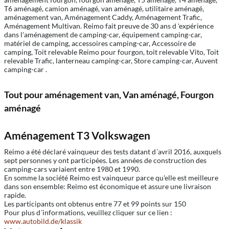
T6 aménagé, camion aménagé, van aménagé, utilitaire aménagé,
aménagement van, Aménagement Caddy, Aménagement Trafic,
Aménagement Multivan. Reimo fait preuve de 30 ans d 'expérience
dans l'aménagement de camping-car, équipement camping-car,
matériel de camping, accessoires camping-car, Accessoire de
camping, Toit relevable Reimo pour fourgon, toit relevable Vito, Toit
relevable Trafic, lanterneau camping-car, Store camping-car, Auvent
camping-car .
Tout pour aménagement van, Van aménagé, Fourgon
aménagé
Aménagement T3 Volkswagen
Reimo a été déclaré vainqueur des tests datant d´avril 2016, auxquels
sept personnes y ont participées. Les années de construction des
camping-cars variaient entre 1980 et 1990.
En somme la société Reimo est vainqueur parce qu'elle est meilleure
dans son ensemble: Reimo est économique et assure une livraison
rapide.
Les participants ont obtenus entre 77 et 99 points sur 150
Pour plus d´informations, veuillez cliquer sur ce lien :
www.autobild.de/klassik