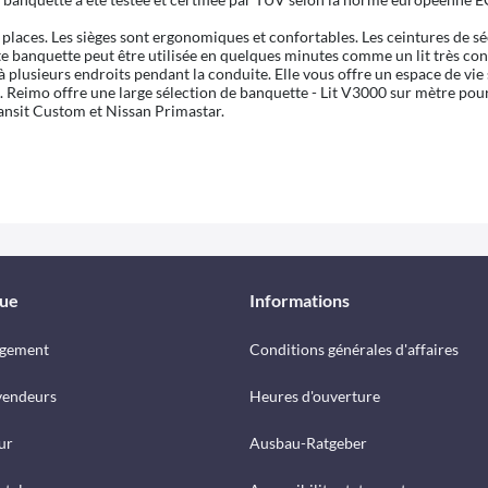
laces. Les sièges sont ergonomiques et confortables. Les ceintures de sécur
tte banquette peut être utilisée en quelques minutes comme un lit très co
 à plusieurs endroits pendant la conduite. Elle vous offre un espace de v
i. Reimo offre une large sélection de banquette - Lit V3000 sur mètre p
ransit Custom et Nissan Primastar.
que
Informations
rgement
Conditions générales d'affaires
vendeurs
Heures d'ouverture
ur
Ausbau-Ratgeber