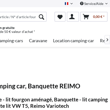
Service/Aide
French
0,00 € *
n gratuite
 de 50 € valeur d'achat *
amping-cars
Caravane
Location camping-car
Rech

 camping car, Banquette REIMO
te - lit fourgon aménagé, Banquette - lit camping
tte lit VW T5, Reimo Variotech