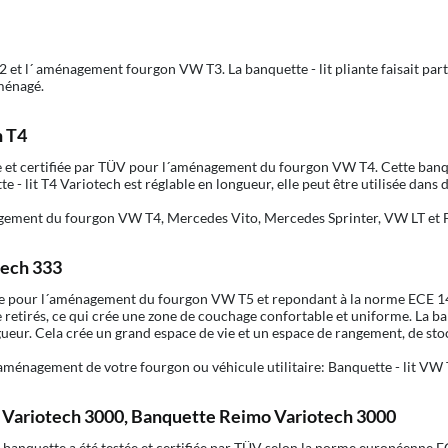
t l´ aménagement fourgon VW T3. La banquette - lit pliante faisait par
ménagé.
h T4
ée et certifiée par TÜV pour l´aménagement du fourgon VW T4. Cette banqu
e - lit T4 Variotech est réglable en longueur, elle peut être utilisée dans 
nagement du fourgon VW T4, Mercedes Vito, Mercedes Sprinter, VW LT et 
tech 333
ace pour l´aménagement du fourgon VW T5 et repondant à la norme ECE 14 
être retirés, ce qui crée une zone de couchage confortable et uniforme. L
ngueur. Cela crée un grand espace de vie et un espace de rangement, de st
´aménagement de votre fourgon ou véhicule utilitaire: Banquette - lit VW 
 Variotech 3000, Banquette Reimo Variotech 3000
e banquette a été testée et certifiée par TÜV selon la norme européenne 