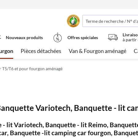
Livraiso
Nouveaux produits
Offres spéciales
à partir
urgon
Pièces détachées
Van & Fourgon aménagé
C
r T5/T6 et pour fourgon aménagé
, Banquette Variotech, Banquette - lit
e - lit Variotech, Banquette - lit Reimo, Banquet
car, Banquette -lit camping car fourgon, Banque