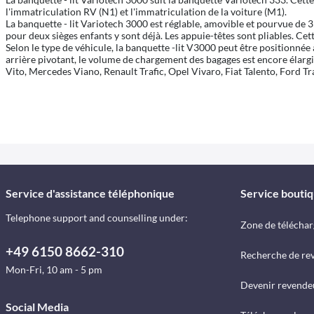
l'immatriculation RV (N1) et l'immatriculation de la voiture (M1).
La banquette - lit Variotech 3000 est réglable, amovible et pourvue de 3 p
pour deux sièges enfants y sont déjà. Les appuie-têtes sont pliables. Ce
Selon le type de véhicule, la banquette -lit V3000 peut être positionnée
arrière pivotant, le volume de chargement des bagages est encore élarg
Vito, Mercedes Viano, Renault Trafic, Opel Vivaro, Fiat Talento, Ford T
Service d'assistance téléphonique
Service bouti
Telephone support and counselling under:
Zone de télécha
+49 6150 8662-310
Recherche de re
Mon-Fri, 10 am - 5 pm
Devenir revende
Social Media