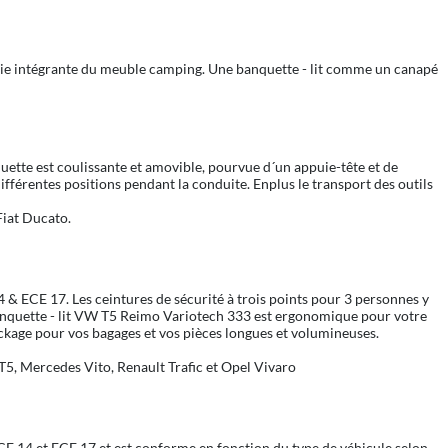
tie intégrante du meuble camping. Une banquette - lit comme un canapé
ette est coulissante et amovible, pourvue d´un appuie-tête et de
différentes positions pendant la conduite. Enplus le transport des outils
Fiat Ducato.
& ECE 17. Les ceintures de sécurité à trois points pour 3 personnes y
a banquette - lit VW T5 Reimo Variotech 333 est ergonomique pour votre
ockage pour vos bagages et vos pièces longues et volumineuses.
T5, Mercedes Vito, Renault Trafic et Opel Vivaro
ECE 14 et ECE 17 et est conforme en fonction du type de véhicule selon