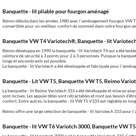
Banquette - lit pliable pour fourgon aménagé
Reimo débuta dans les années 1980 avec l´aménagement fourgon VW T2 e
convertible pour un meilleur confort de sommeil dans votre fourgon a
Banquette VW T4 Variotech®, Banquette - lit Variotec
Reimo développa en 1990 la banquette - lit Variotech T4 qui a été test
ceinture de sécurité à 3 points pour 2 à 3 personnes. Puisque la banquett
longs et encombrants est possible.
La banquette - lit Variotech a été développée et fabriquée pour l´amé
Banquette - Lit VW T5, Banquette VW T5, Reimo Vario
La banquette - lit Reimo Variotech 333 a été dévéloppée et mise en pl
sont inclues. Les appuie-têtes sont rétractables et n'ont pas besoin d'
confort. Entre autres, la banquette - lit VW T5 V333 est réglable en lo
Reimo offre une large sélection de banquette - lit Variotech 333 pour l
Banquette - lit VW T6 Variotch 3000, Banquette VW T5
La banquette - lit Variotech 3000 suit la banquette Variotech 333. Cett