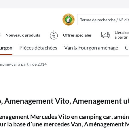
Livraiso
Nouveaux produits
Offres spéciales
à partir
urgon
Pièces détachées
Van & Fourgon aménagé
C
ping-car à partir de 2014
 Amenagement Vito, Amenagement uti
enagement Mercedes Vito en camping car, amé
ur la base d´une mercedes Van, Aménagement 