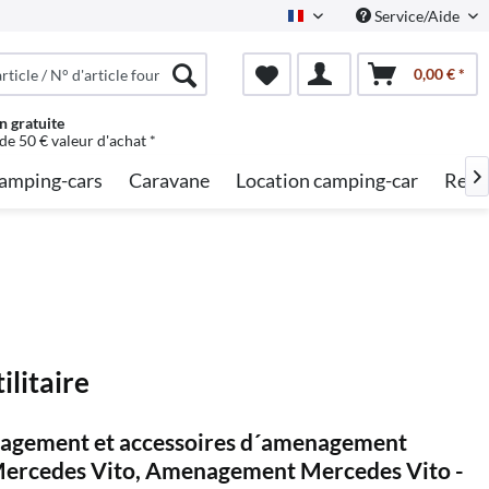
Service/Aide
French
0,00 € *
n gratuite
 de 50 € valeur d'achat *
amping-cars
Caravane
Location camping-car
Rech

litaire
nagement et accessoires d´amenagement
Mercedes Vito, Amenagement Mercedes Vito -