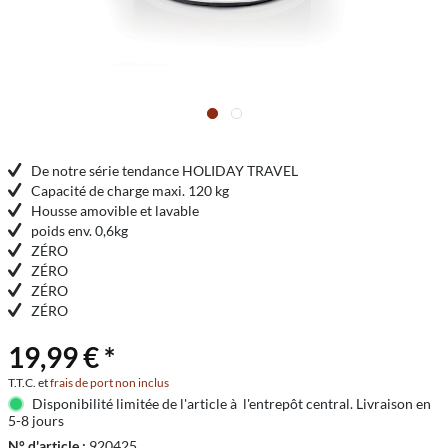
De notre série tendance HOLIDAY TRAVEL
Capacité de charge maxi. 120 kg
Housse amovible et lavable
poids env. 0,6kg
ZÉRO
ZÉRO
ZÉRO
ZÉRO
19,99 € *
T.T.C. et
frais de port non inclus
Disponibilité limitée de l'article à l'entrepôt central. Livraison en
5-8 jours
N° d'article :
920425