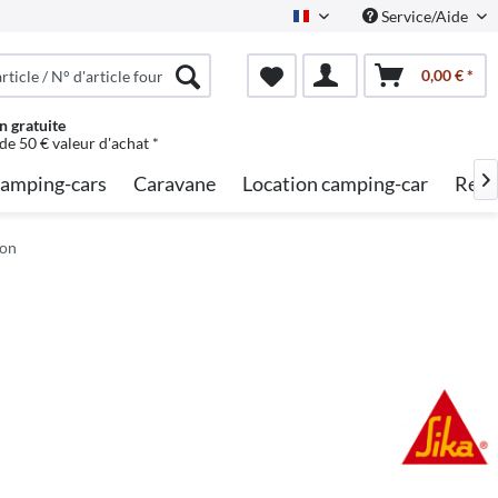
Service/Aide
French
0,00 € *
n gratuite
 de 50 € valeur d'achat *
amping-cars
Caravane
Location camping-car
Rech

gon