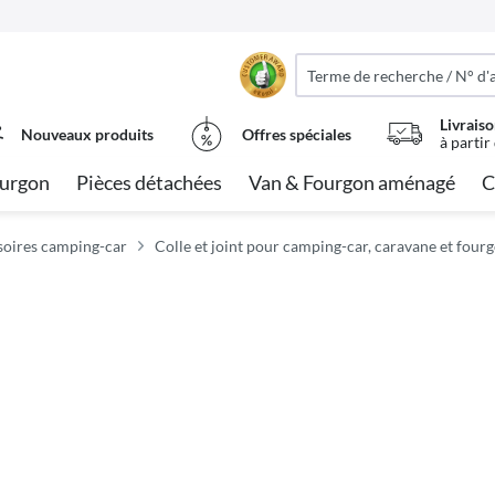
Livraiso
Nouveaux produits
Offres spéciales
à partir
urgon
Pièces détachées
Van & Fourgon aménagé
C
soires camping-car
Colle et joint pour camping-car, caravane et four