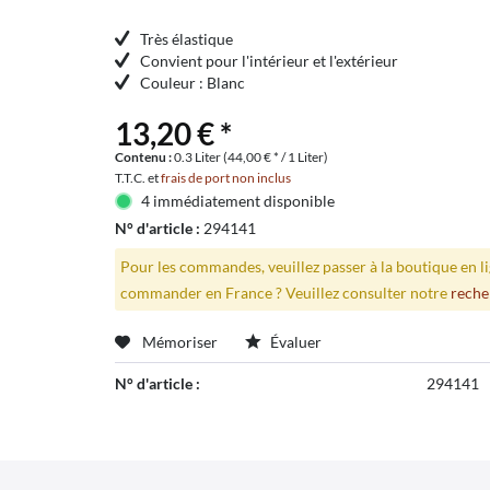
Très élastique
Convient pour l'intérieur et l'extérieur
Couleur : Blanc
13,20 € *
Contenu :
0.3 Liter (44,00 € * / 1 Liter)
T.T.C. et
frais de port non inclus
4 immédiatement disponible
N° d'article :
294141
Pour les commandes, veuillez passer à la boutique en 
commander en France ? Veuillez consulter notre
reche
Mémoriser
Évaluer
N° d'article :
294141