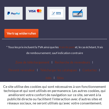
Vertrag widerrufen
* Tous les prix incluent la TVA ainsi que les
frais de port
et, le cas échéant, frais
de remboursement, sauf indication contraire
Zone de téléchargement
Recherche de revendeurs
Devenir revendeur
Télécharger les catalogues
Contactez
Jobs
Sites
Ce site utilise des cookies qui sont nécessaires à son fonctionnement
technique et qui sont utilisés en permanence. Les autres cookies, qui
améliorent votre confort de navigation sur ce site, servent à la
publicité directe ou facilitent l'interaction avec d'autres sites et
réseaux sociaux, ne seront utilisés qu'avec votre consentement.