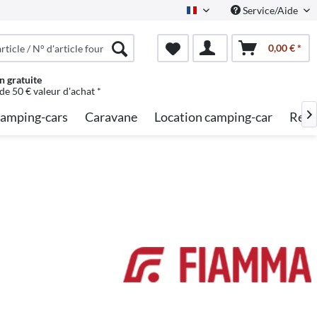
Service/Aide
French
0,00 € *
n gratuite
 de 50 € valeur d'achat *
amping-cars
Caravane
Location camping-car
Rech
