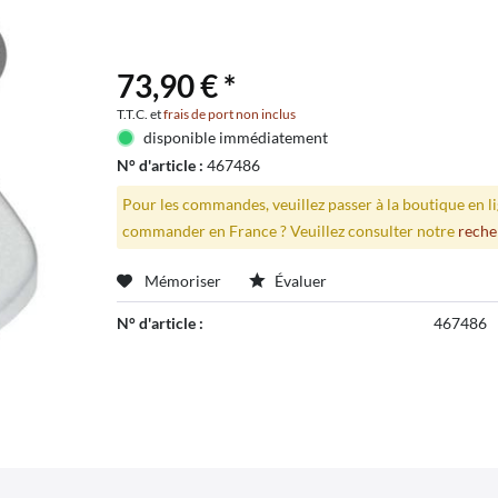
73,90 € *
T.T.C. et
frais de port non inclus
disponible immédiatement
N° d'article :
467486
Pour les commandes, veuillez passer à la boutique en 
commander en France ? Veuillez consulter notre
reche
Mémoriser
Évaluer
N° d'article :
467486