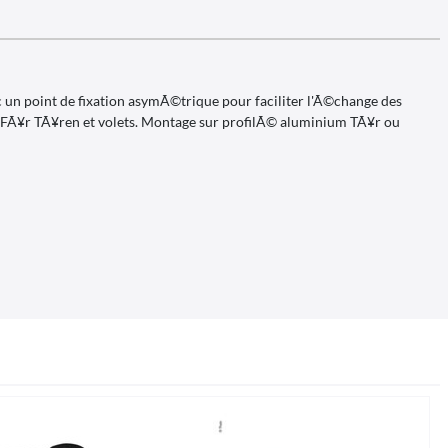
n point de fixation asymÃ©trique pour faciliter l'Ã©change des
 FÃ¥r TÃ¥ren et volets. Montage sur profilÃ© aluminium TÃ¥r ou