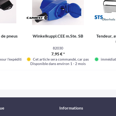
s de pneus
Winkelkuppl.CEE m.Ste. SB
Tendeur, a
82030
7,95 € *
our l'expédition
Cet article sera commandé, car pas en stock en ce
immédiate
Disponible dans environ 1 - 2 mois
que
Informations