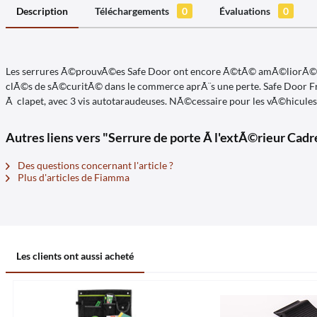
Description
Téléchargements
0
Évaluations
0
Les serrures Ã©prouvÃ©es Safe Door ont encore Ã©tÃ© amÃ©liorÃ©es. U
clÃ©s de sÃ©curitÃ© dans le commerce aprÃ¨s une perte. Safe Door Fr
Ã clapet, avec 3 vis autotaraudeuses. NÃ©cessaire pour les vÃ©hicules 
Autres liens vers "Serrure de porte Ã l'extÃ©rieur Cadre
Des questions concernant l'article ?
Plus d'articles de Fiamma
Les clients ont aussi acheté