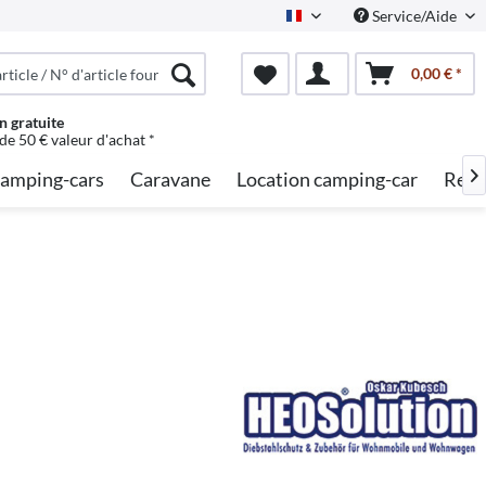
Service/Aide
French
0,00 € *
n gratuite
 de 50 € valeur d'achat *
amping-cars
Caravane
Location camping-car
Rech
