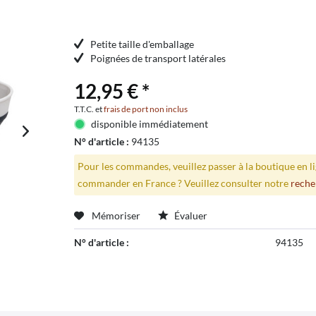
Petite taille d'emballage
Poignées de transport latérales
12,95 € *
T.T.C. et
frais de port non inclus
disponible immédiatement
N° d'article :
94135
Pour les commandes, veuillez passer à la boutique en 
commander en France ? Veuillez consulter notre
reche
Mémoriser
Évaluer
N° d'article :
94135