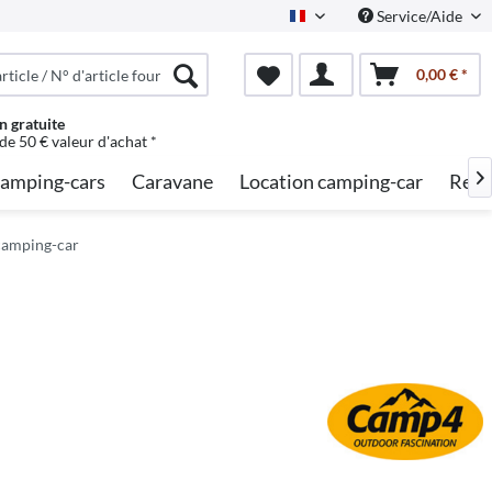
Service/Aide
French
0,00 € *
n gratuite
 de 50 € valeur d'achat *
amping-cars
Caravane
Location camping-car
Rech

 camping-car