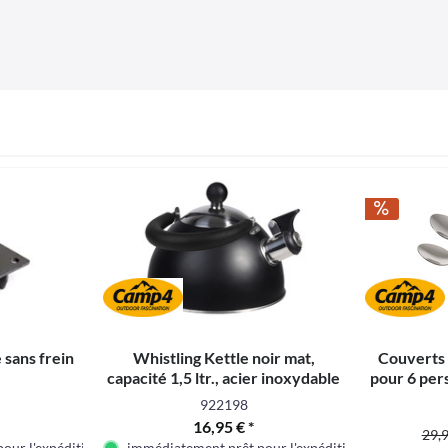
 sans frein
Whistling Kettle noir mat,
Couverts
capacité 1,5 ltr., acier inoxydable
pour 6 per
304
pi
922198
16,95 € *
29,9
our l'expédition
immédiatement prêt pour l'expédition