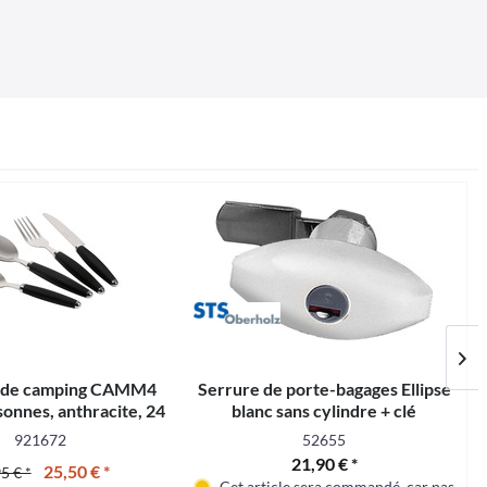
 de camping CAMM4
Serrure de porte-bagages Ellipse
sonnes, anthracite, 24
blanc sans cylindre + clé
èces - MINUIT
921672
52655
21,90 € *
25,50 € *
5 € *
Cet article sera commandé, car pas en 