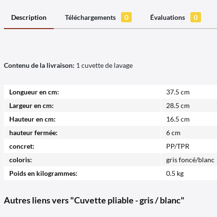
Description
Téléchargements
0
Évaluations
0
Contenu de la livraison:
1 cuvette de lavage
Longueur en cm:
37.5 cm
Largeur en cm:
28.5 cm
Hauteur en cm:
16.5 cm
hauteur fermée:
6 cm
concret:
PP/TPR
coloris:
gris foncé/blanc
Poids en kilogrammes:
0.5 kg
Autres liens vers "Cuvette pliable - gris / blanc"