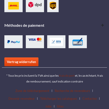
Méthodes de paiement
Vertrag widerrufen
* Tous les prix incluent la TVA ainsi que les
frais de port
et, le cas échéant, frais
de remboursement, sauf indication contraire
Zone de téléchargement
Recherche de revendeurs
Devenir revendeur
Télécharger les catalogues
Contactez
Jobs
Sites