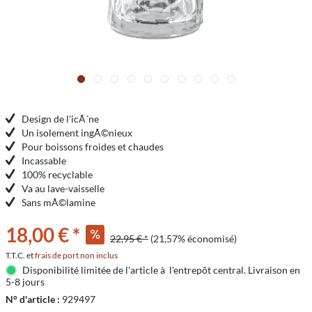
Design de l'icÃ´ne
Un isolement ingÃ©nieux
Pour boissons froides et chaudes
Incassable
100% recyclable
Va au lave-vaisselle
Sans mÃ©lamine
18,00 € *
22,95 € *
(21,57% économisé)
T.T.C. et
frais de port non inclus
Disponibilité limitée de l'article à l'entrepôt central. Livraison en
5-8 jours
N° d'article :
929497