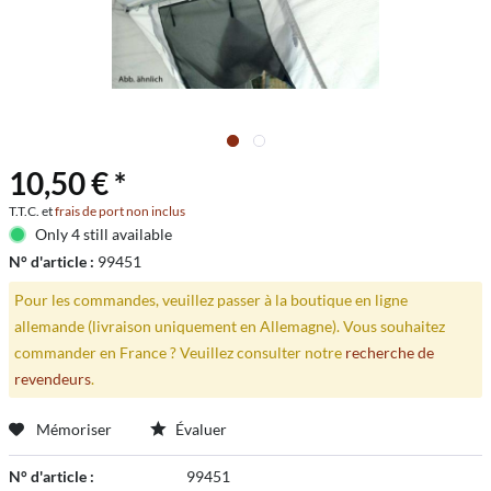
10,50 € *
T.T.C. et
frais de port non inclus
Only 4 still available
N° d'article :
99451
Pour les commandes, veuillez passer à la boutique en ligne
allemande (livraison uniquement en Allemagne). Vous souhaitez
commander en France ? Veuillez consulter notre
recherche de
revendeurs
.
Mémoriser
Évaluer
N° d'article :
99451