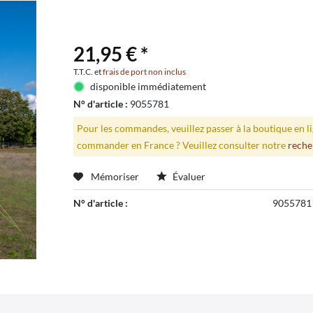
21,95 € *
T.T.C. et
frais de port non inclus
disponible immédiatement
N° d'article :
9055781
Pour les commandes, veuillez passer à la boutique en 
commander en France ? Veuillez consulter notre
reche
Mémoriser
Évaluer
N° d'article :
9055781