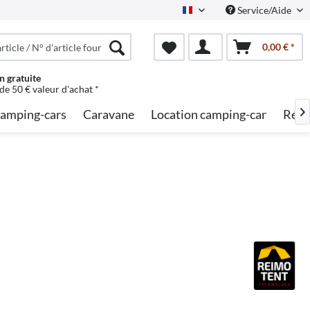
Service/Aide
French
0,00 € *
n gratuite
 de 50 € valeur d'achat *
amping-cars
Caravane
Location camping-car
Rech
