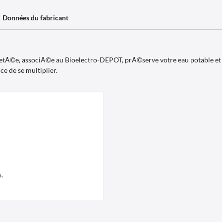
Données du fabricant
tÃ©e, associÃ©e au Bioelectro-DEPOT, prÃ©serve votre eau potable et pr
ce de se multiplier.
s.