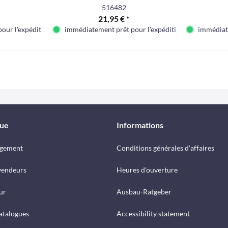
516482
21,95 € *
our l'expédition
immédiatement prêt pour l'expédition
immédiate
que
Informations
rgement
Conditions générales d'affaires
vendeurs
Heures d'ouverture
ur
Ausbau-Ratgeber
catalogues
Accessibility statement