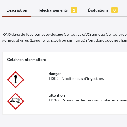
Description
Téléchargements
1
Évaluations
0
RÃ©glage de l'eau par auto-dosage Certec. La cÃ©ramique Certec breve
germes et virus (Legionella, E.Coli ou similaires) n'ont donc aucune chan
Gefahreninformation:
danger
H302
:
Nocif en cas d’ingestion.
attention
H318
:
Provoque des lésions oculaires grave