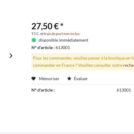
27,50 € *
T.T.C. et
frais de port non inclus
disponible immédiatement
N° d'article :
613001
Pour les commandes, veuillez passer à la boutique en 
commander en France ? Veuillez consulter notre
reche
Mémoriser
Évaluer
N° d'article :
613001