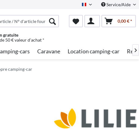
Service/Aide
French
0,00 € *
n gratuite
 de 50 € valeur d'achat *
amping-cars
Caravane
Location camping-car
Rech

opre camping-car