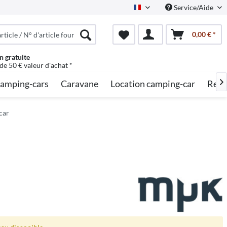
Service/Aide
French
0,00 € *
n gratuite
 de 50 € valeur d'achat *
amping-cars
Caravane
Location camping-car
Rech

car