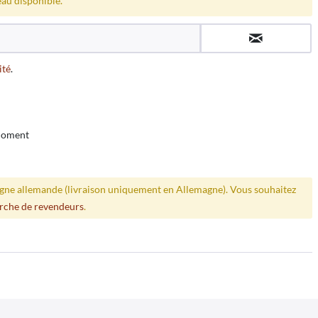
eau disponible.
ité
.
 moment
ligne allemande (livraison uniquement en Allemagne). Vous souhaitez
rche de revendeurs
.