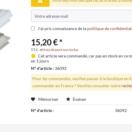
Informez-moi dès que cet article est à nouv
J'ai pris connaissance de la
politique de confidential
15,20 € *
T.T.C. et
frais de port non inclus
Cet article sera commandé, car pas en stock en ce
en 1 jours
N° d'article :
36092
Pour les commandes, veuillez passer à la boutique en 
commander en France ? Veuillez consulter notre
reche
Mémoriser
Évaluer
N° d'article :
36092