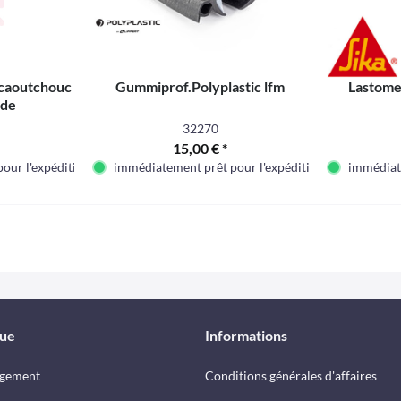
 caoutchouc
Gummiprof.Polyplastic lfm
Lastome
ide
32270
15,00 € *
our l'expédition
immédiatement prêt pour l'expédition
immédiate
que
Informations
rgement
Conditions générales d'affaires