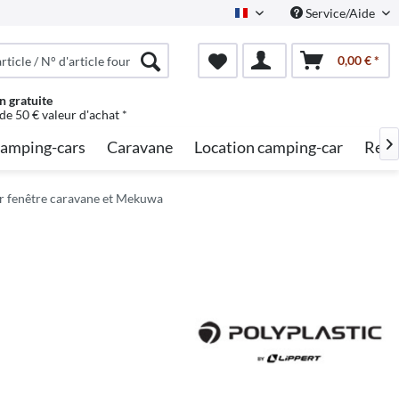
Service/Aide
French
0,00 € *
n gratuite
 de 50 € valeur d'achat *
amping-cars
Caravane
Location camping-car
Rech

r fenêtre caravane et Mekuwa