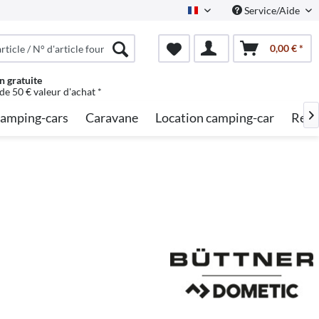
Service/Aide
French
0,00 € *
n gratuite
 de 50 € valeur d'achat *
amping-cars
Caravane
Location camping-car
Rech
