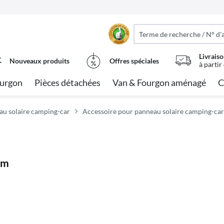
Livraiso
Nouveaux produits
Offres spéciales
à partir
urgon
Pièces détachées
Van & Fourgon aménagé
C
u solaire camping-car
Accessoire pour panneau solaire camping-car
mm