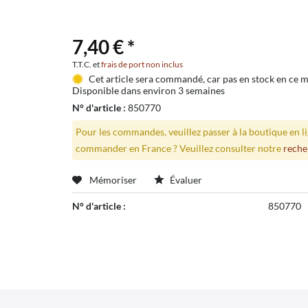
7,40 € *
T.T.C. et
frais de port non inclus
Cet article sera commandé, car pas en stock en ce
Disponible dans environ 3 semaines
N° d'article :
850770
Pour les commandes, veuillez passer à la boutique en 
commander en France ? Veuillez consulter notre
reche
Mémoriser
Évaluer
N° d'article :
850770