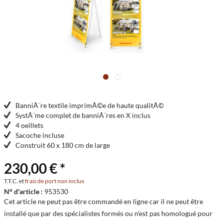
BanniÃ¨re textile imprimÃ©e de haute qualitÃ©
SystÃ¨me complet de banniÃ¨res en X inclus
4 oeillets
Sacoche incluse
Construit 60 x 180 cm de large
230,00 € *
T.T.C. et
frais de port non inclus
N° d'article :
953530
Cet article ne peut pas être commandé en ligne car il ne peut être
installé que par des spécialistes formés ou n'est pas homologué pour